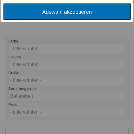
weiterverarbeitet werden können. Für
Schlafgenießer und Menschen, die das
Auswahl akzeptieren
Besondere schätzen und lieben.
Farbe
- bitte wählen -
Füllung
- bitte wählen -
Größe
- bitte wählen -
Sortierung nach
Beliebtheit
Preis
- bitte wählen -