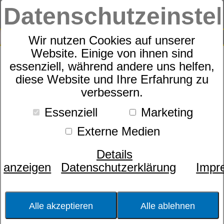
Datenschutzeinste
0
SUCHE
Wir nutzen Cookies auf unserer
Website. Einige von ihnen sind
Produkte
Kopfkissen
dormabell Atelier Collection
essenziell, während andere uns helfen,
1
Produkte
diese Website und Ihre Erfahrung zu
dormabell Atelier
verbessern.
Collection
Essenziell
Marketing
Externe Medien
Perfekt verarbeitete Kostbarkeiten der
Natur. Jenseits aller hoch entwickelten
Details
menschlichen Technologie bietet die Natur
anzeigen
Datenschutzerklärung
Impr
dem Kenner Kostbarkeiten, die mit ihren
außergewöhnlichen Eigenschaften unter
den kundigen Händen von erfahrenen
Alle akzeptieren
Alle ablehnen
Spezialisten zu Produkten mit
hervorragenden Nutzwerten