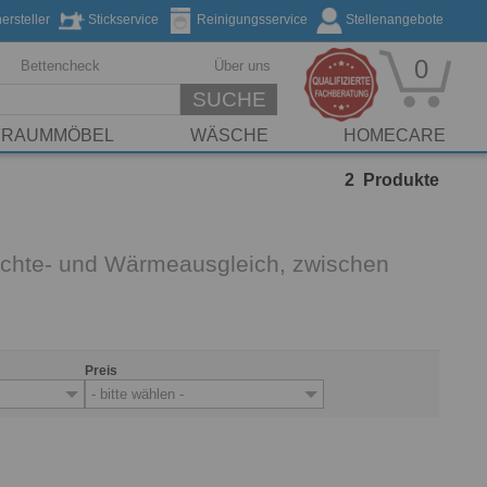
rsteller
Stickservice
Reinigungsservice
Stellenangebote
0
Bettencheck
Über uns
SUCHE
FRAUMMÖBEL
WÄSCHE
HOMECARE
2
Produkte
Feuchte- und Wärmeausgleich, zwischen
Preis
- bitte wählen -