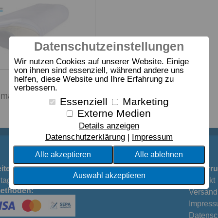
Datenschutzeinstellungen
Wir nutzen Cookies auf unserer Website. Einige
von ihnen sind essenziell, während andere uns
helfen, diese Website und Ihre Erfahrung zu
verbessern.
ima
Essenziell
Marketing
Externe Medien
Details anzeigen
Datenschutzerklärung
Impressum
Alle akzeptieren
Alle ablehnen
iten:
Widerru
Auswahl akzeptieren
tag 9.30-18.30 UhrSamstag 9.30-18.00 Uhr
Kontakt
ethoden:
Versand
Impres
Datensc