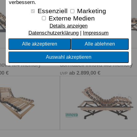
verbessern.
Essenziell
Marketing
Externe Medien
Details anzeigen
Datenschutzerklärung
Impressum
Alle akzeptieren
Alle ablehnen
Auswahl akzeptieren
Motorrahmen
nnova M4 memory
dormabell Innova M3 memory
00 €
ab 2.899,00 €
UVP