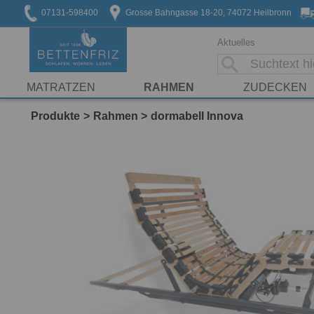
07131-598400
Grosse Bahngasse 18-20, 74072 Heilbronn
Aktuelles
MATRATZEN
RAHMEN
ZUDECKEN
Produkte
Rahmen
dormabell Innova