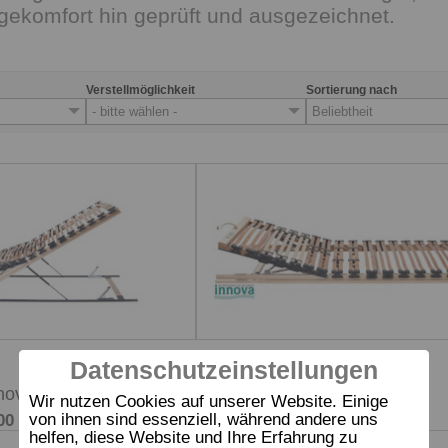
gekomfort hin geprüft und ausgezeichnet.
Verstellmöglichkeit
Sortierung nach
- bitte wählen -
Beliebtheit
Datenschutzeinstellungen
Rahmen
ova lift
dormabell Innova R
Wir nutzen Cookies auf unserer Website. Einige
von ihnen sind essenziell, während andere uns
00 €
ab 899,00 €
UVP
helfen, diese Website und Ihre Erfahrung zu