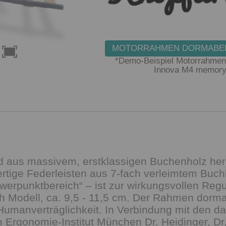
MOTORRAHMEN DORMABEL
*Demo-Beispiel Motorrahmen
Innova M4 memor
 aus massivem, erstklassigen Buchenholz herge
wertige Federleisten aus 7-fach verleimtem Buc
hwerpunktbereich“ – ist zur wirkungsvollen Regu
h Modell, ca. 9,5 - 11,5 cm. Der Rahmen dormab
ber Humanverträglichkeit. In Verbindung mit den
Ergonomie-Institut München Dr. Heidinger, Dr