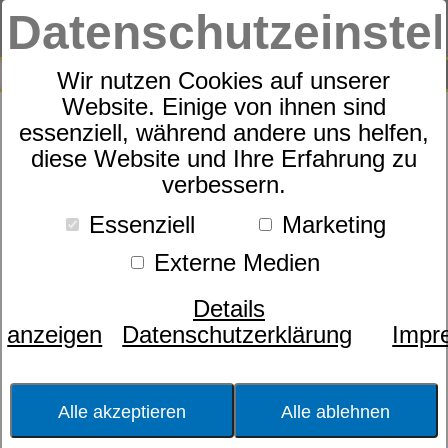
Datenschutzeinste
0
SUCHE
Wir nutzen Cookies auf unserer
Website. Einige von ihnen sind
Produkte
Textilien
Bettwäsche
43
Produkte
essenziell, während andere uns helfen,
Bettwäsche
diese Website und Ihre Erfahrung zu
verbessern.
Essenziell
Marketing
Farbe
Externe Medien
- bitte wählen -
Größe
Details
- bitte wählen -
anzeigen
Datenschutzerklärung
Impr
Sortierung nach
Beliebtheit
Preis
Alle akzeptieren
Alle ablehnen
- bitte wählen -