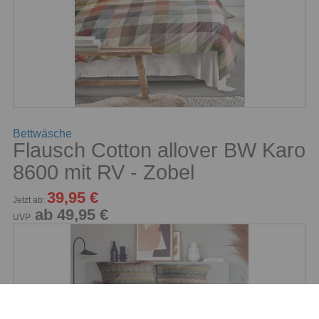
Bettwäsche
Flausch Cotton allover BW Karo
8600 mit RV - Zobel
39,95 €
Jetzt ab:
ab 49,95 €
UVP