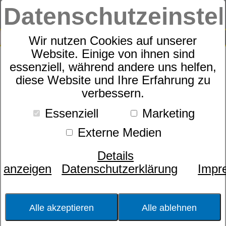
Datenschutzeinste
0
SUCHE
Wir nutzen Cookies auf unserer
Website. Einige von ihnen sind
essenziell, während andere uns helfen,
Bettwäsche Satin allover BW
diese Website und Ihre Erfahrung zu
verbessern.
mit RV Palermo
Essenziell
Marketing
Externe Medien
Details
anzeigen
Datenschutzerklärung
Impr
Alle akzeptieren
Alle ablehnen