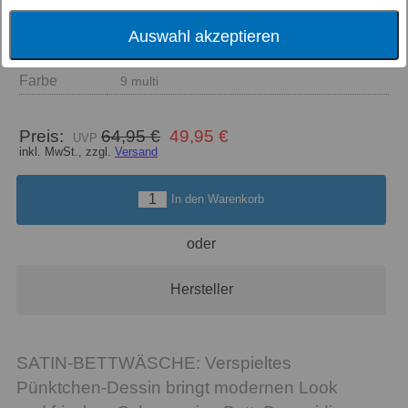
Auswahl akzeptieren
Größe
Farbe
9 multi
Preis:
64,95 €
49,95 €
inkl. MwSt., zzgl.
Versand
In den Warenkorb
oder
Hersteller
SATIN-BETTWÄSCHE: Verspieltes
Pünktchen-Dessin bringt modernen Look