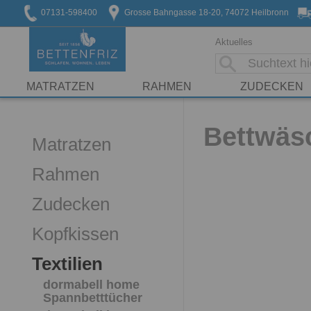
07131-598400
Grosse Bahngasse 18-20, 74072 Heilbronn
Aktuelles
MATRATZEN
RAHMEN
ZUDECKEN
Bettwäs
Matratzen
Rahmen
Zudecken
Kopfkissen
Textilien
dormabell home
Spannbetttücher