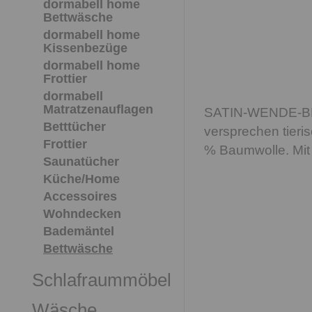
dormabell home
Bettwäsche
dormabell home
Kissenbezüge
dormabell home
Frottier
dormabell
Matratzenauflagen
SATIN-WENDE-BET
Betttücher
versprechen tieri
Frottier
% Baumwolle. Mit
Saunatücher
Küche/Home
Accessoires
Wohndecken
Bademäntel
Bettwäsche
Schlafraummöbel
Wäsche