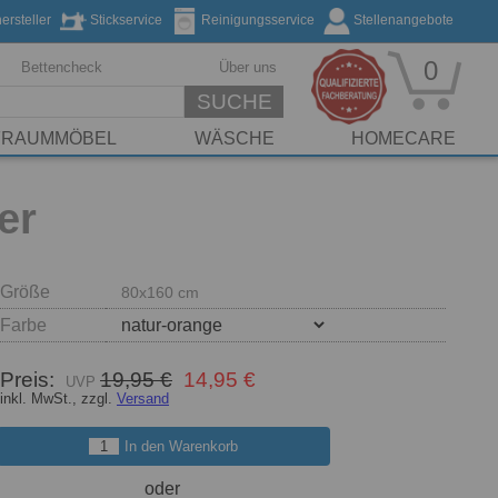
rsteller
Stickservice
Reinigungsservice
Stellenangebote
0
Bettencheck
Über uns
SUCHE
FRAUMMÖBEL
WÄSCHE
HOMECARE
er
Größe
80x160 cm
Farbe
Preis:
19,95 €
14,95 €
inkl. MwSt., zzgl.
Versand
In den Warenkorb
oder