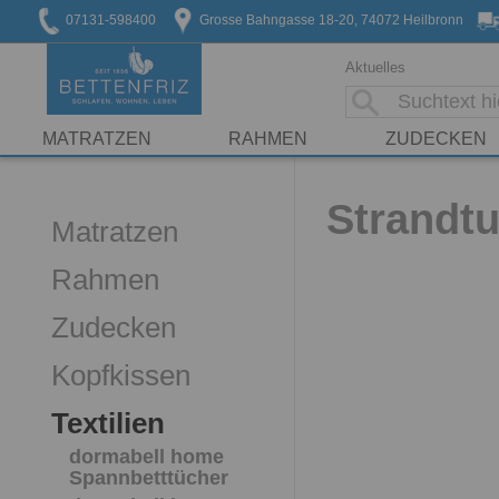
07131-598400
Grosse Bahngasse 18-20, 74072 Heilbronn
Aktuelles
MATRATZEN
RAHMEN
ZUDECKEN
Strandtu
Matratzen
Rahmen
Zudecken
Kopfkissen
Textilien
dormabell home
Spannbetttücher