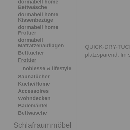
dormabell home
Bettwäsche
dormabell home
Kissenbezüge
dormabell home
Frottier
dormabell
Matratzenauflagen
QUICK-DRY-TUCH: D
Betttücher
platzsparend. Im 
Frottier
noblesse & lifestyle
Saunatücher
Küche/Home
Accessoires
Wohndecken
Bademäntel
Bettwäsche
Schlafraummöbel