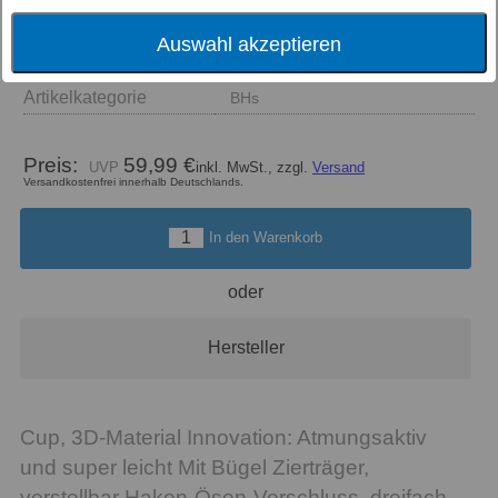
Größe
Auswahl akzeptieren
Farbe
Artikelkategorie
BHs
Preis:
59,99 €
inkl. MwSt., zzgl.
Versand
Versandkostenfrei innerhalb Deutschlands.
In den Warenkorb
oder
Hersteller
Cup, 3D-Material Innovation: Atmungsaktiv
und super leicht Mit Bügel Zierträger,
verstellbar Haken-Ösen-Verschluss, dreifach