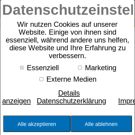
Datenschutzeinste
0
SUCHE
Wir nutzen Cookies auf unserer
Website. Einige von ihnen sind
essenziell, während andere uns helfen,
Zudecke
diese Website und Ihre Erfahrung zu
dormabell active air - Faser,
verbessern.
Solo
Essenziell
Marketing
Externe Medien
Details
anzeigen
Datenschutzerklärung
Impr
Alle akzeptieren
Alle ablehnen