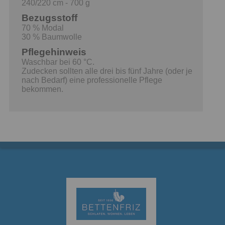
240/220 cm - 700 g
Bezugsstoff
70 % Modal
30 % Baumwolle
Pflegehinweis
Waschbar bei 60 °C.
Zudecken sollten alle drei bis fünf Jahre (oder je
nach Bedarf) eine professionelle Pflege
bekommen.