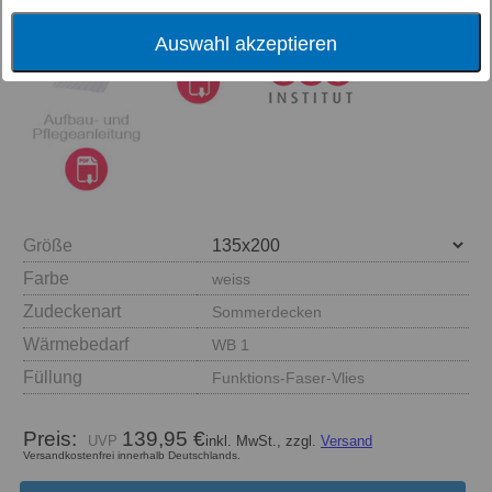
Auswahl akzeptieren
Größe
Farbe
weiss
Zudeckenart
Sommerdecken
Wärmebedarf
WB 1
Füllung
Funktions-Faser-Vlies
Preis:
139,95 €
inkl. MwSt., zzgl.
Versand
Versandkostenfrei innerhalb Deutschlands.