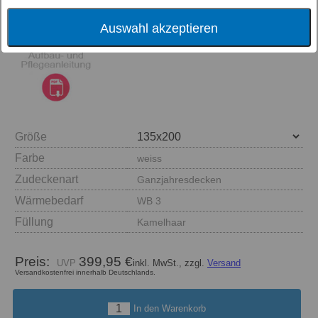
Auswahl akzeptieren
Größe
Farbe
weiss
Zudeckenart
Ganzjahresdecken
Wärmebedarf
WB 3
Füllung
Kamelhaar
Preis:
399,95 €
inkl. MwSt., zzgl.
Versand
Versandkostenfrei innerhalb Deutschlands.
In den Warenkorb